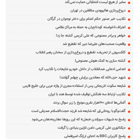
مخبر از هیچ لیست انتخاباتی حمایت نمی‌کند
دروغ‌پردازی هالیوودی منافقین در تهران
تکذیب خبر صدور حکم اعدام برای دختر نوجوان در گرگان
اعتراف ناخواسته کودتاچیان به حمله به مراکز نظامی
خواهر و برادر مصنوعی که علی کریمی کشته جا زد!
واقعیت صحبت‌های علیرضا دبیر که تقطیع شد
کلکسیونی از تحریف، تقطیع و دروغ‌پردازی از سخنان رهبر انقلاب
کشته سازی به کمک هوش مصنوعی!
اعدامی ادعایی ضدانقلاب از داخل خودرو شایعات را تکذیب کرد
شهید حزب‌الله که معاندین برایش چهلم گرفتند!
شایعه سکوت لاریجانی پس از استفاده مجری از واژه عربی برای خلیج فارس
تکذیب ارتباط سه نفتکش توقیف شده توسط هند با ایران
آلمانی‌ها ادعای ۲۰۰هزار نفری مونیخ را زیر سوال بردند
گفت‌وگو با روحانی‌ای که شایعه شد فرزند حجت‌الاسلام صدیقی است
پاسخ به شبهات سوزاندن «بعل» که این روزها دهان‌به‌دهان می‌شود
دیکتاتوری علی کریمی دامن نازنین بنیادی را گرفت
پاسخ کاربران BBC به ادعای ارژنگ امیرفضلی