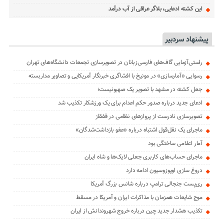
این کشته ادعایی، بلاگر عراقی از آب درآمد
پیشنهاد سردبیر
راستی‌آزمایی گاف‌های فارسی‌زبانان در تصویرسازی تجمعات دانشگاه‌های تهران
رسوایی «آمارسازی» در مونیخ با افشاگری خبرنگار آمریکایی و تصاویر مداربسته
جعل کشته در مشهد با تصویر یک صهیونیست؛
ادعای جدید درباره صدور حکم اعدام برای یک ورزشکار تکذیب شد
تصویرسازی نادرست از پروازهای نظامی در قفقاز
ماجرای یک نقل‌قول اشتباه درباره «عفو بازداشت‌شدگان»
آمار اعلامی ساختگی بود
ماجرای حساب‌های کاربری جعلی لایک‌ها و شاه ایران
دروغ سازی اوپوزوسیون ادامه دارد
ری‌پست جنجالی ترامپ درباره شانس بزرگ آمریکا
موج شایعات همزمان با مذاکرات ایران و آمریکا در مسقط
تکذیب هشدار جدید چین درباره خروج شهروندانش از ایران