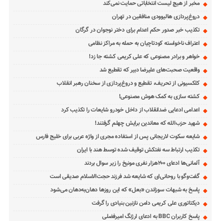
مخبر از هیچ لیست انتخاباتی حمایت نمی‌کند
دروغ‌پردازی هالیوودی منافقین در تهران
تکذیب خبر صدور حکم اعدام برای دختر نوجوان در گرگان
اعتراف ناخواسته کودتاچیان به حمله به مراکز نظامی
خواهر و برادر مصنوعی که علی کریمی کشته جا زد!
واقعیت صحبت‌های علیرضا دبیر که تقطیع شد
کلکسیونی از تحریف، تقطیع و دروغ‌پردازی از سخنان رهبر انقلاب
کشته سازی به کمک هوش مصنوعی!
اعدامی ادعایی ضدانقلاب از داخل خودرو شایعات را تکذیب کرد
شهید حزب‌الله که معاندین برایش چهلم گرفتند!
شایعه سکوت لاریجانی پس از استفاده مجری از واژه عربی برای خلیج فارس
تکذیب ارتباط سه نفتکش توقیف شده توسط هند با ایران
آلمانی‌ها ادعای ۲۰۰هزار نفری مونیخ را زیر سوال بردند
گفت‌وگو با روحانی‌ای که شایعه شد فرزند حجت‌الاسلام صدیقی است
پاسخ به شبهات سوزاندن «بعل» که این روزها دهان‌به‌دهان می‌شود
دیکتاتوری علی کریمی دامن نازنین بنیادی را گرفت
پاسخ کاربران BBC به ادعای ارژنگ امیرفضلی