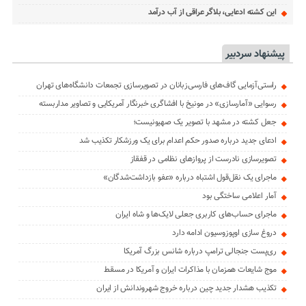
این کشته ادعایی، بلاگر عراقی از آب درآمد
پیشنهاد سردبیر
راستی‌آزمایی گاف‌های فارسی‌زبانان در تصویرسازی تجمعات دانشگاه‌های تهران
رسوایی «آمارسازی» در مونیخ با افشاگری خبرنگار آمریکایی و تصاویر مداربسته
جعل کشته در مشهد با تصویر یک صهیونیست؛
ادعای جدید درباره صدور حکم اعدام برای یک ورزشکار تکذیب شد
تصویرسازی نادرست از پروازهای نظامی در قفقاز
ماجرای یک نقل‌قول اشتباه درباره «عفو بازداشت‌شدگان»
آمار اعلامی ساختگی بود
ماجرای حساب‌های کاربری جعلی لایک‌ها و شاه ایران
دروغ سازی اوپوزوسیون ادامه دارد
ری‌پست جنجالی ترامپ درباره شانس بزرگ آمریکا
موج شایعات همزمان با مذاکرات ایران و آمریکا در مسقط
تکذیب هشدار جدید چین درباره خروج شهروندانش از ایران