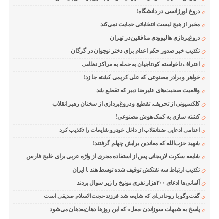
دروغ اورژانسی در دانشگاه!
مخبر از هیچ لیست انتخاباتی حمایت نمی‌کند
دروغ‌پردازی هالیوودی منافقین در تهران
تکذیب خبر صدور حکم اعدام برای دختر نوجوان در گرگان
اعتراف ناخواسته کودتاچیان به حمله به مراکز نظامی
خواهر و برادر مصنوعی که علی کریمی کشته جا زد!
واقعیت صحبت‌های علیرضا دبیر که تقطیع شد
کلکسیونی از تحریف، تقطیع و دروغ‌پردازی از سخنان رهبر انقلاب
کشته سازی به کمک هوش مصنوعی!
اعدامی ادعایی ضدانقلاب از داخل خودرو شایعات را تکذیب کرد
شهید حزب‌الله که معاندین برایش چهلم گرفتند!
شایعه سکوت لاریجانی پس از استفاده مجری از واژه عربی برای خلیج فارس
تکذیب ارتباط سه نفتکش توقیف شده توسط هند با ایران
آلمانی‌ها ادعای ۲۰۰هزار نفری مونیخ را زیر سوال بردند
گفت‌وگو با روحانی‌ای که شایعه شد فرزند حجت‌الاسلام صدیقی است
پاسخ به شبهات سوزاندن «بعل» که این روزها دهان‌به‌دهان می‌شود