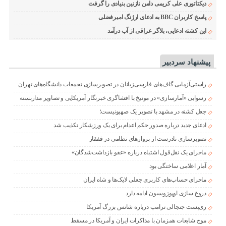
دیکتاتوری علی کریمی دامن نازنین بنیادی را گرفت
پاسخ کاربران BBC به ادعای ارژنگ امیرفضلی
این کشته ادعایی، بلاگر عراقی از آب درآمد
پیشنهاد سردبیر
راستی‌آزمایی گاف‌های فارسی‌زبانان در تصویرسازی تجمعات دانشگاه‌های تهران
رسوایی «آمارسازی» در مونیخ با افشاگری خبرنگار آمریکایی و تصاویر مداربسته
جعل کشته در مشهد با تصویر یک صهیونیست؛
ادعای جدید درباره صدور حکم اعدام برای یک ورزشکار تکذیب شد
تصویرسازی نادرست از پروازهای نظامی در قفقاز
ماجرای یک نقل‌قول اشتباه درباره «عفو بازداشت‌شدگان»
آمار اعلامی ساختگی بود
ماجرای حساب‌های کاربری جعلی لایک‌ها و شاه ایران
دروغ سازی اوپوزوسیون ادامه دارد
ری‌پست جنجالی ترامپ درباره شانس بزرگ آمریکا
موج شایعات همزمان با مذاکرات ایران و آمریکا در مسقط