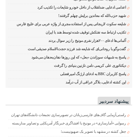
اعدامی ادعایی ضدانقلاب از داخل خودرو شایعات را تکذیب کرد
شهید حزب‌الله که معاندین برایش چهلم گرفتند!
شایعه سکوت لاریجانی پس از استفاده مجری از واژه عربی برای خلیج فارس
تکذیب ارتباط سه نفتکش توقیف شده توسط هند با ایران
آلمانی‌ها ادعای ۲۰۰هزار نفری مونیخ را زیر سوال بردند
گفت‌وگو با روحانی‌ای که شایعه شد فرزند حجت‌الاسلام صدیقی است
پاسخ به شبهات سوزاندن «بعل» که این روزها دهان‌به‌دهان می‌شود
دیکتاتوری علی کریمی دامن نازنین بنیادی را گرفت
پاسخ کاربران BBC به ادعای ارژنگ امیرفضلی
این کشته ادعایی، بلاگر عراقی از آب درآمد
پیشنهاد سردبیر
راستی‌آزمایی گاف‌های فارسی‌زبانان در تصویرسازی تجمعات دانشگاه‌های تهران
رسوایی «آمارسازی» در مونیخ با افشاگری خبرنگار آمریکایی و تصاویر مداربسته
جعل کشته در مشهد با تصویر یک صهیونیست؛