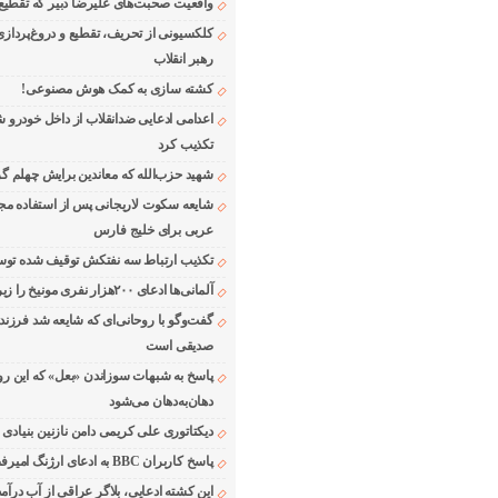
واقعیت صحبت‌های علیرضا دبیر که تقطیع
کلکسیونی از تحریف، تقطیع و دروغ‌پرداز
رهبر انقلاب
کشته سازی به کمک هوش مصنوعی!
اعدامی ادعایی ضدانقلاب از داخل خودرو ش
تکذیب کرد
شهید حزب‌الله که معاندین برایش چهلم گر
شایعه سکوت لاریجانی پس از استفاده مجر
عربی برای خلیج فارس
تکذیب ارتباط سه نفتکش توقیف شده توسط
آلمانی‌ها ادعای ۲۰۰هزار نفری مونیخ را زیر سوال بردند
گفت‌وگو با روحانی‌ای که شایعه شد فرزند
صدیقی است
پاسخ به شبهات سوزاندن «بعل» که این رو
دهان‌به‌دهان می‌شود
دیکتاتوری علی کریمی دامن نازنین بنیادی
پاسخ کاربران BBC به ادعای ارژنگ امیرفضلی
این کشته ادعایی، بلاگر عراقی از آب درآمد