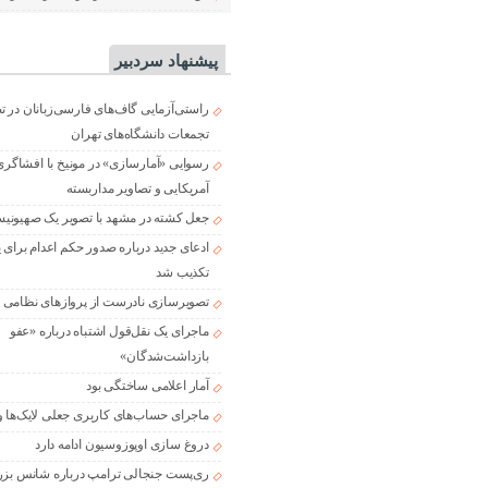
پیشنهاد سردبیر
راستی‌آزمایی گاف‌های فارسی‌زبانان در 
تجمعات دانشگاه‌های تهران
رسوایی «آمارسازی» در مونیخ با افشاگری
آمریکایی و تصاویر مداربسته
جعل کشته در مشهد با تصویر یک صهیونی
ادعای جدید درباره صدور حکم اعدام برای
تکذیب شد
تصویرسازی نادرست از پروازهای نظامی د
ماجرای یک نقل‌قول اشتباه درباره «عفو
بازداشت‌شدگان»
آمار اعلامی ساختگی بود
ماجرای حساب‌های کاربری جعلی لایک‌ها و
دروغ سازی اوپوزوسیون ادامه دارد
ری‌پست جنجالی ترامپ درباره شانس بزر