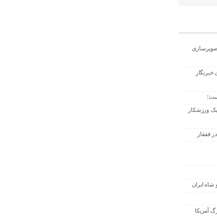
تصویرسازی
 خبرنگار
ست؛
 یک ورزشکار
ر قفقاز
 شاه ایران
گ آمریکا