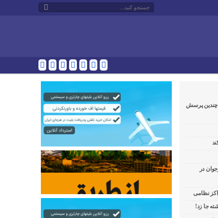
و چندین پرسش
ند
جوان در
راکز نظامی
ه جا زد!