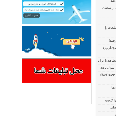
 شد
ی از سخنان
ایعات را
فتند!
ی از واژه
 هند با ایران
 حجت‌الاسلام
زها
 را گرفت