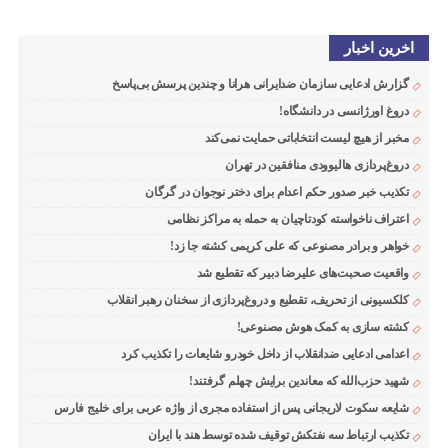
اخرین اخبار
گزارش ادعایی سازمان ضدایرانی هرانا و چندین پرسش بی‌پاسخ
دروغ اورژانسی در دانشگاه!
مخبر از هیچ لیست انتخاباتی حمایت نمی‌کند
دروغ‌پردازی هالیوودی منافقین در تهران
تکذیب خبر صدور حکم اعدام برای دختر نوجوان در گرگان
اعتراف ناخواسته کودتاچیان به حمله به مراکز نظامی
خواهر و برادر مصنوعی که علی کریمی کشته جا زد!
واقعیت صحبت‌های علیرضا دبیر که تقطیع شد
کلکسیونی از تحریف، تقطیع و دروغ‌پردازی از سخنان رهبر انقلاب
کشته سازی به کمک هوش مصنوعی!
اعدامی ادعایی ضدانقلاب از داخل خودرو شایعات را تکذیب کرد
شهید حزب‌الله که معاندین برایش چهلم گرفتند!
شایعه سکوت لاریجانی پس از استفاده مجری از واژه عربی برای خلیج فارس
تکذیب ارتباط سه نفتکش توقیف شده توسط هند با ایران