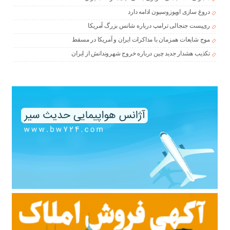
دروغ سازی اوپوزوسیون ادامه دارد
ری‌پست جنجالی ترامپ درباره شانس بزرگ آمریکا
موج شایعات همزمان با مذاکرات ایران و آمریکا در مسقط
تکذیب هشدار جدید چین درباره خروج شهروندانش از ایران