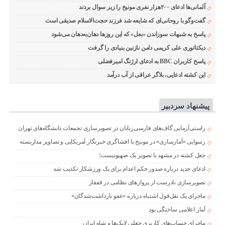
آلمانی‌ها ادعای ۲۰۰هزار نفری مونیخ را زیر سوال بردند
گفت‌وگو با روحانی‌ای که شایعه شد فرزند حجت‌الاسلام صدیقی است
پاسخ به شبهات سوزاندن «بعل» که این روزها دهان‌به‌دهان می‌شود
دیکتاتوری علی کریمی دامن نازنین بنیادی را گرفت
پاسخ کاربران BBC به ادعای ارژنگ امیرفضلی
این کشته ادعایی، بلاگر عراقی از آب درآمد
پیشنهاد سردبیر
راستی‌آزمایی گاف‌های فارسی‌زبانان در تصویرسازی تجمعات دانشگاه‌های تهران
رسوایی «آمارسازی» در مونیخ با افشاگری خبرنگار آمریکایی و تصاویر مداربسته
جعل کشته در مشهد با تصویر یک صهیونیست؛
ادعای جدید درباره صدور حکم اعدام برای یک ورزشکار تکذیب شد
تصویرسازی نادرست از پروازهای نظامی در قفقاز
ماجرای یک نقل‌قول اشتباه درباره «عفو بازداشت‌شدگان»
آمار اعلامی ساختگی بود
ماجرای حساب‌های کاربری جعلی لایک‌ها و شاه ایران