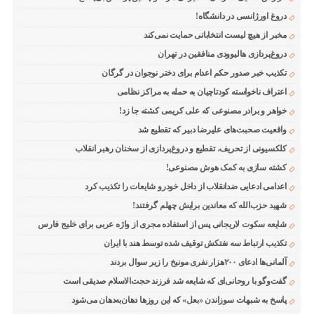
دروغ اورژانسی در دانشگاه!
مخبر از هیچ لیست انتخاباتی حمایت نمی‌کند
دروغ‌پردازی هالیوودی منافقین در تهران
تکذیب خبر صدور حکم اعدام برای دختر نوجوان در گرگان
اعتراف ناخواسته کودتاچیان به حمله به مراکز نظامی
خواهر و برادر مصنوعی که علی کریمی کشته جا زد!
واقعیت صحبت‌های علیرضا دبیر که تقطیع شد
کلکسیونی از تحریف، تقطیع و دروغ‌پردازی از سخنان رهبر انقلاب
کشته سازی به کمک هوش مصنوعی!
اعدامی ادعایی ضدانقلاب از داخل خودرو شایعات را تکذیب کرد
شهید حزب‌الله که معاندین برایش چهلم گرفتند!
شایعه سکوت لاریجانی پس از استفاده مجری از واژه عربی برای خلیج فارس
تکذیب ارتباط سه نفتکش توقیف شده توسط هند با ایران
آلمانی‌ها ادعای ۲۰۰هزار نفری مونیخ را زیر سوال بردند
گفت‌وگو با روحانی‌ای که شایعه شد فرزند حجت‌الاسلام صدیقی است
پاسخ به شبهات سوزاندن «بعل» که این روزها دهان‌به‌دهان می‌شود