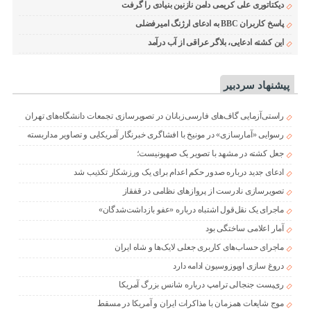
دیکتاتوری علی کریمی دامن نازنین بنیادی را گرفت
پاسخ کاربران BBC به ادعای ارژنگ امیرفضلی
این کشته ادعایی، بلاگر عراقی از آب درآمد
پیشنهاد سردبیر
راستی‌آزمایی گاف‌های فارسی‌زبانان در تصویرسازی تجمعات دانشگاه‌های تهران
رسوایی «آمارسازی» در مونیخ با افشاگری خبرنگار آمریکایی و تصاویر مداربسته
جعل کشته در مشهد با تصویر یک صهیونیست؛
ادعای جدید درباره صدور حکم اعدام برای یک ورزشکار تکذیب شد
تصویرسازی نادرست از پروازهای نظامی در قفقاز
ماجرای یک نقل‌قول اشتباه درباره «عفو بازداشت‌شدگان»
آمار اعلامی ساختگی بود
ماجرای حساب‌های کاربری جعلی لایک‌ها و شاه ایران
دروغ سازی اوپوزوسیون ادامه دارد
ری‌پست جنجالی ترامپ درباره شانس بزرگ آمریکا
موج شایعات همزمان با مذاکرات ایران و آمریکا در مسقط