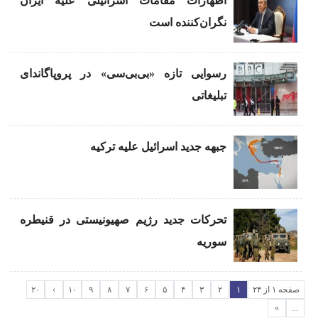
اظهارات مقامات اسرائیلی علیه ایران
نگران‌کننده است
رسوایی تازه «بی‌بی‌سی» در پروپاگاندای
تبلیغاتی
جبهه‌ جدید اسرائیل علیه ترکیه
تحرکات جدید رژیم صهیونیستی در قنیطره
سوریه
صفحه ۱ از ۲۴
۱
۲
۳
۴
۵
۶
۷
۸
۹
۱۰
›
۲۰
»
...