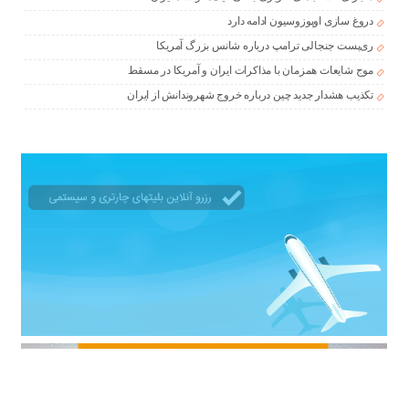
دروغ سازی اوپوزوسیون ادامه دارد
ری‌پست جنجالی ترامپ درباره شانس بزرگ آمریکا
موج شایعات همزمان با مذاکرات ایران و آمریکا در مسقط
تکذیب هشدار جدید چین درباره خروج شهروندانش از ایران