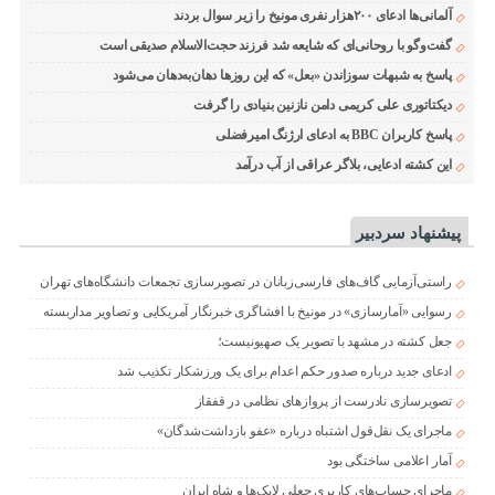
آلمانی‌ها ادعای ۲۰۰هزار نفری مونیخ را زیر سوال بردند
گفت‌وگو با روحانی‌ای که شایعه شد فرزند حجت‌الاسلام صدیقی است
پاسخ به شبهات سوزاندن «بعل» که این روزها دهان‌به‌دهان می‌شود
دیکتاتوری علی کریمی دامن نازنین بنیادی را گرفت
پاسخ کاربران BBC به ادعای ارژنگ امیرفضلی
این کشته ادعایی، بلاگر عراقی از آب درآمد
پیشنهاد سردبیر
راستی‌آزمایی گاف‌های فارسی‌زبانان در تصویرسازی تجمعات دانشگاه‌های تهران
رسوایی «آمارسازی» در مونیخ با افشاگری خبرنگار آمریکایی و تصاویر مداربسته
جعل کشته در مشهد با تصویر یک صهیونیست؛
ادعای جدید درباره صدور حکم اعدام برای یک ورزشکار تکذیب شد
تصویرسازی نادرست از پروازهای نظامی در قفقاز
ماجرای یک نقل‌قول اشتباه درباره «عفو بازداشت‌شدگان»
آمار اعلامی ساختگی بود
ماجرای حساب‌های کاربری جعلی لایک‌ها و شاه ایران