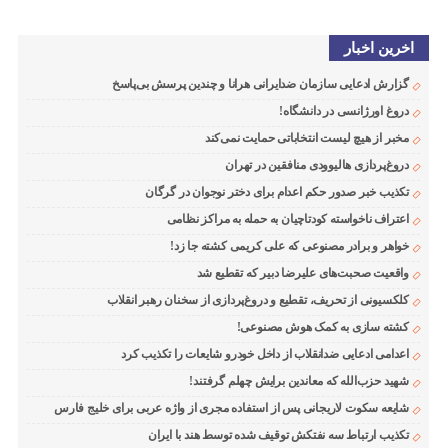
اخرین اخبار
گزارش ادعایی سازمان ضدایرانی هرانا و چندین پرسش بی‌پاسخ
دروغ اورژانسی در دانشگاه!
مخبر از هیچ لیست انتخاباتی حمایت نمی‌کند
دروغ‌پردازی هالیوودی منافقین در تهران
تکذیب خبر صدور حکم اعدام برای دختر نوجوان در گرگان
اعتراف ناخواسته کودتاچیان به حمله به مراکز نظامی
خواهر و برادر مصنوعی که علی کریمی کشته جا زد!
واقعیت صحبت‌های علیرضا دبیر که تقطیع شد
کلکسیونی از تحریف، تقطیع و دروغ‌پردازی از سخنان رهبر انقلاب
کشته سازی به کمک هوش مصنوعی!
اعدامی ادعایی ضدانقلاب از داخل خودرو شایعات را تکذیب کرد
شهید حزب‌الله که معاندین برایش چهلم گرفتند!
شایعه سکوت لاریجانی پس از استفاده مجری از واژه عربی برای خلیج فارس
تکذیب ارتباط سه نفتکش توقیف شده توسط هند با ایران