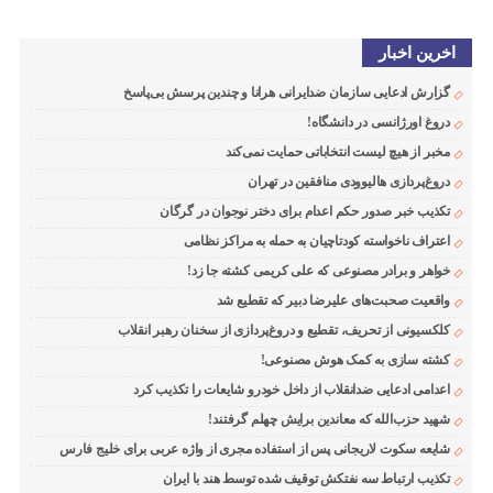
اخرین اخبار
گزارش ادعایی سازمان ضدایرانی هرانا و چندین پرسش بی‌پاسخ
دروغ اورژانسی در دانشگاه!
مخبر از هیچ لیست انتخاباتی حمایت نمی‌کند
دروغ‌پردازی هالیوودی منافقین در تهران
تکذیب خبر صدور حکم اعدام برای دختر نوجوان در گرگان
اعتراف ناخواسته کودتاچیان به حمله به مراکز نظامی
خواهر و برادر مصنوعی که علی کریمی کشته جا زد!
واقعیت صحبت‌های علیرضا دبیر که تقطیع شد
کلکسیونی از تحریف، تقطیع و دروغ‌پردازی از سخنان رهبر انقلاب
کشته سازی به کمک هوش مصنوعی!
اعدامی ادعایی ضدانقلاب از داخل خودرو شایعات را تکذیب کرد
شهید حزب‌الله که معاندین برایش چهلم گرفتند!
شایعه سکوت لاریجانی پس از استفاده مجری از واژه عربی برای خلیج فارس
تکذیب ارتباط سه نفتکش توقیف شده توسط هند با ایران