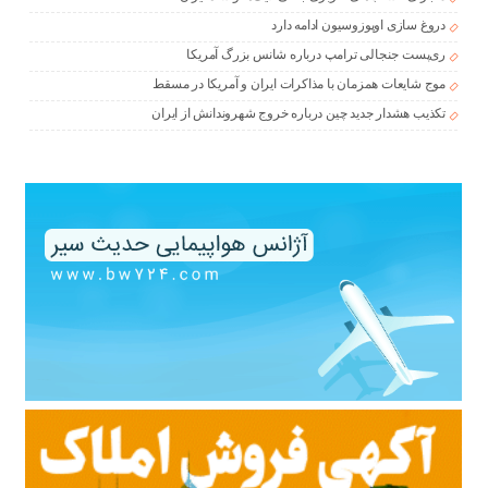
دروغ سازی اوپوزوسیون ادامه دارد
ری‌پست جنجالی ترامپ درباره شانس بزرگ آمریکا
موج شایعات همزمان با مذاکرات ایران و آمریکا در مسقط
تکذیب هشدار جدید چین درباره خروج شهروندانش از ایران