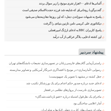
آلمانی‌ها ادعای ۲۰۰هزار نفری مونیخ را زیر سوال بردند
گفت‌وگو با روحانی‌ای که شایعه شد فرزند حجت‌الاسلام صدیقی است
پاسخ به شبهات سوزاندن «بعل» که این روزها دهان‌به‌دهان می‌شود
دیکتاتوری علی کریمی دامن نازنین بنیادی را گرفت
پاسخ کاربران BBC به ادعای ارژنگ امیرفضلی
این کشته ادعایی، بلاگر عراقی از آب درآمد
پیشنهاد سردبیر
راستی‌آزمایی گاف‌های فارسی‌زبانان در تصویرسازی تجمعات دانشگاه‌های تهران
رسوایی «آمارسازی» در مونیخ با افشاگری خبرنگار آمریکایی و تصاویر مداربسته
جعل کشته در مشهد با تصویر یک صهیونیست؛
ادعای جدید درباره صدور حکم اعدام برای یک ورزشکار تکذیب شد
تصویرسازی نادرست از پروازهای نظامی در قفقاز
ماجرای یک نقل‌قول اشتباه درباره «عفو بازداشت‌شدگان»
آمار اعلامی ساختگی بود
ماجرای حساب‌های کاربری جعلی لایک‌ها و شاه ایران