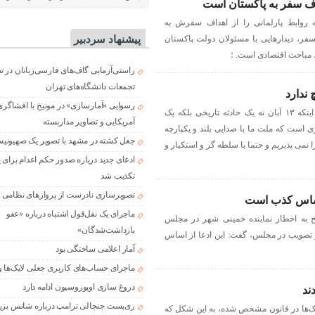
داف سفر به پاکستان است
روابط پارلمانی را از اهداف سفرش به
سفر، دیدارهایی با مسئولان دولت پاکستان
پیشنهاد سردبیر
 مباحث اقتصادی است. ؛
راستی‌آزمایی گاف‌های فارسی‌زبانان در 
تجمعات دانشگاه‌های تهران
 ندارد
رسوایی «آمارسازی» در مونیخ با افشاگری
رئیس مجلس شورای اسلامی با بیان اینکه ۱۳ آبان نه یک حادثه تاریخی بلکه یک
آمریکایی و تصاویر مداربسته
ست، گفت: ۱۳ آبان روزی است که ملت ما با صدایی بلند و یکپارچه
جعل کشته در مشهد با تصویر یک صهیونی
 نمی پذیریم و حتما با سلطه گر و استکبار و
ادعای جدید درباره صدور حکم اعدام برای
تکذیب شد
تصویرسازی نادرست از پروازهای نظامی د
 اساس کذب است
ماجرای یک نقل‌قول اشتباه درباره «عفو
به اخطار نماینده خمینی شهر در مجلس
بازداشت‌شدگان»
و تصویب در مجلس، گفت: این ادعا از اساس
آمار اعلامی ساختگی بود
ماجرای حساب‌های کاربری جعلی لایک‌ها و
دروغ سازی اوپوزوسیون ادامه دارد
ند
ری‌پست جنجالی ترامپ درباره شانس بزر
ها در قانون مشخص شده، به این شکل که