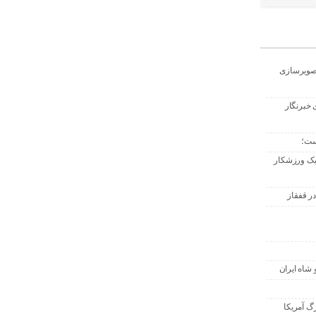
تصویرسازی
 خبرنگار
ست؛
 یک ورزشکار
ر قفقاز
 شاه ایران
گ آمریکا