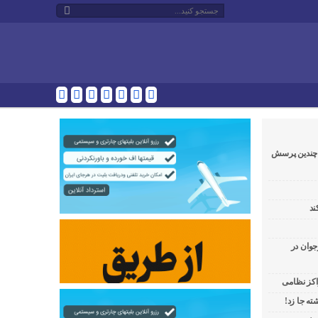
و چندین پرسش
ند
جوان در
راکز نظامی
ه جا زد!