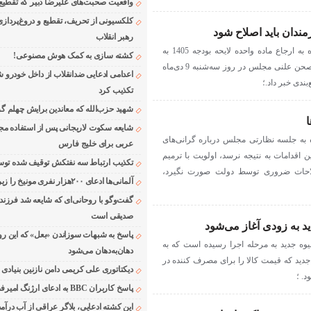
واقعیت صحبت‌های علیرضا دبیر که تقطیع
کلکسیونی از تحریف، تقطیع و دروغ‌پرداز
رهبر انقلاب
رئیس مجلس شورای اسلامی با اشاره به ارجاع ماده واحده لایحه بودجه 1405 به
کشته سازی به کمک هوش مصنوعی!
کمیسیون تلفیق، از برگزاری نشست صحن علنی مجلس در روز سه‌شنبه 9 دی‌ماه
اعدامی ادعایی ضدانقلاب از داخل خودرو ش
ندی خبر داد.؛
تکذیب کرد
شهید حزب‌الله که معاندین برایش چهلم گر
ا
شایعه سکوت لاریجانی پس از استفاده مجر
به جلسه نظارتی مجلس درباره گرانی‌های
عربی برای خلیج فارس
 اقدامات به نتیجه نرسد، اولویت با ترمیم
تکذیب ارتباط سه نفتکش توقیف شده توسط
لاحات ضروری توسط دولت صورت نگیرد،
آلمانی‌ها ادعای ۲۰۰هزار نفری مونیخ را زیر سوال بردند
گفت‌وگو با روحانی‌ای که شایعه شد فرزند
صدیقی است
ید به زودی آغاز می‌شود
پاسخ به شبهات سوزاندن «بعل» که این رو
یوه جدید به مرحله اجرا رسیده است که به
دهان‌به‌دهان می‌شود
دید که قیمت کالا را برای مصرف کننده در
دیکتاتوری علی کریمی دامن نازنین بنیادی
د. ؛
پاسخ کاربران BBC به ادعای ارژنگ امیرفضلی
این کشته ادعایی، بلاگر عراقی از آب درآمد