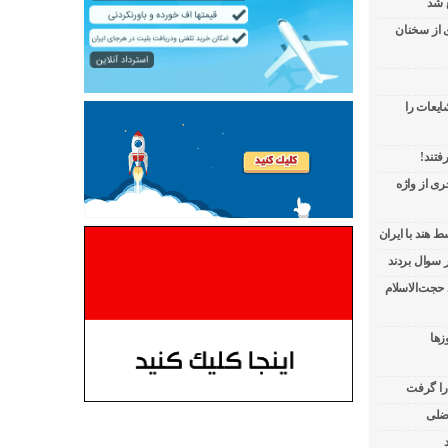
 شد
ی از سخنان
ایعات را
فتند!
ی از واژه
 هند با ایران
 حجت‌الاسلام
زها
 را گرفت