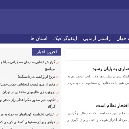
 جهان
راستی آزمایی
اینفوگرافیک
استان ها
اخرین اخبار
گزارش ادعایی سازمان ضدایرانی هرانا 
صاری به پایان رسید
بی‌پاسخ
که دوران میلیاردها دلار رانت انحصاری به
دروغ اورژانسی در دانشگاه!
ی شود بلکه منافع آن مستقیم به خود مردم
مخبر از هیچ لیست انتخاباتی حمایت نمی‌ک
دروغ‌پردازی هالیوودی منافقین در تهران
تکذیب خبر صدور حکم اعدام برای دختر نو
 افتخار نظام است
گرگان
 ما چندین دهه است که به دنبال برگزاری
اعتراف ناخواسته کودتاچیان به حمله به م
 مرحله احراز هویت و چه در رای گیری و
خواهر و برادر مصنوعی که علی کریمی کشت