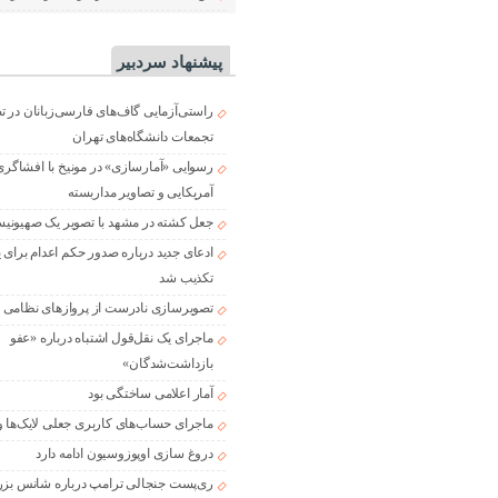
پیشنهاد سردبیر
راستی‌آزمایی گاف‌های فارسی‌زبانان در 
تجمعات دانشگاه‌های تهران
رسوایی «آمارسازی» در مونیخ با افشاگری
آمریکایی و تصاویر مداربسته
جعل کشته در مشهد با تصویر یک صهیونی
ادعای جدید درباره صدور حکم اعدام برای
تکذیب شد
تصویرسازی نادرست از پروازهای نظامی د
ماجرای یک نقل‌قول اشتباه درباره «عفو
بازداشت‌شدگان»
آمار اعلامی ساختگی بود
ماجرای حساب‌های کاربری جعلی لایک‌ها و
دروغ سازی اوپوزوسیون ادامه دارد
ری‌پست جنجالی ترامپ درباره شانس بزر