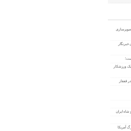
تصویرسازی
 خبرنگار
ست؛
 یک ورزشکار
ر قفقاز
 شاه ایران
گ آمریکا