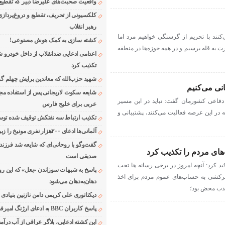
واقعیت صحبت‌های علیرضا دبیر که تقطیع
کلکسیونی از تحریف، تقطیع و دروغ‌پرداز
رهبر انقلاب
نند با تحریم از گرسنگی خواهیم مرد‌ اما
کشته سازی به کمک هوش مصنوعی!
رت به قله برسیم و در همه حوزه‌ها در منطقه
اعدامی ادعایی ضدانقلاب از داخل خودرو ش
تکذیب کرد
شهید حزب‌الله که معاندین برایش چهلم گر
نی می‌کنیم
شایعه سکوت لاریجانی پس از استفاده مجر
 دفاعی کشورمان گفت: نباید در این مسیر
عربی برای خلیج فارس
در این عرصه فعالیت می‌کنند، پشتیبانی و
تکذیب ارتباط سه نفتکش توقیف شده توسط
آلمانی‌ها ادعای ۲۰۰هزار نفری مونیخ را زیر سوال بردند
گفت‌وگو با روحانی‌ای که شایعه شد فرزند
ی مردم را تکذیب کرد
صدیقی است
د کرد: آنچه امروز در برخی رسانه ها تحت
پاسخ به شبهات سوزاندن «بعل» که این رو
رکشی به حساب‌های عموم مردم برای اخذ
دهان‌به‌دهان می‌شود
کذب محض بود؛
دیکتاتوری علی کریمی دامن نازنین بنیادی
پاسخ کاربران BBC به ادعای ارژنگ امیرفضلی
این کشته ادعایی، بلاگر عراقی از آب درآمد