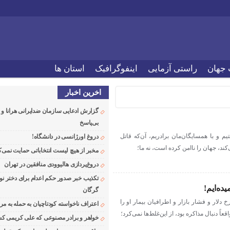
 جهان
راستی آزمایی
اینفوگرافیک
استان ها
اخرین اخبار
گزارش ادعایی سازمان ضدایرانی هرانا 
بی‌پاسخ
 و با همسایگان‌مان برادریم، آن‌که قاتل
دروغ اورژانسی در دانشگاه!
کند، جهان را ناامن کرده است، نه ما؛
مخبر از هیچ لیست انتخاباتی حمایت نمی‌ک
دروغ‌پردازی هالیوودی منافقین در تهران
تکذیب خبر صدور حکم اعدام برای دختر نو
ده‌ایم!
گرگان
 دلار و فشار بازار و اطرافیان بیمار او را
اعتراف ناخواسته کودتاچیان به حمله به م
عاً دنبال مذاکره بود، از این‌غلط‌ها نمی‌کرد؛
خواهر و برادر مصنوعی که علی کریمی کشت