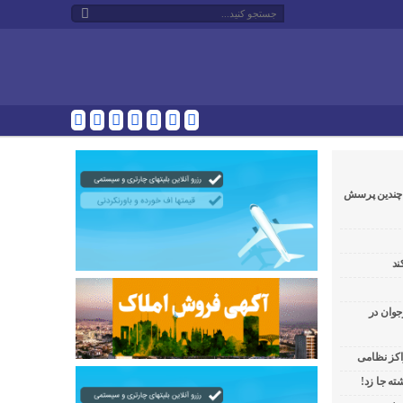
و چندین پرسش
ند
جوان در
راکز نظامی
ه جا زد!