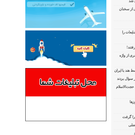
 شد
ی از سخنان
ایعات را
فتند!
ی از واژه
 هند با ایران
 حجت‌الاسلام
زها
 را گرفت