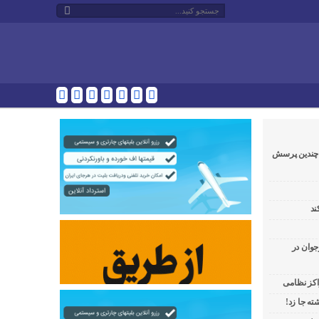
و چندین پرسش
ند
جوان در
راکز نظامی
ه جا زد!