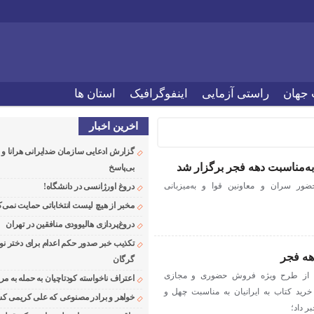
 جهان
راستی آزمایی
اینفوگرافیک
استان ها
اخرین اخبار
گزارش ادعایی سازمان ضدایرانی هرانا 
ه‌مناسبت دهه فجر برگزار شد
بی‌پاسخ
ر سران و معاونین قوا و به‌میزبانی
دروغ اورژانسی در دانشگاه!
مخبر از هیچ لیست انتخاباتی حمایت نمی‌ک
دروغ‌پردازی هالیوودی منافقین در تهران
تکذیب خبر صدور حکم اعدام برای دختر نو
هه فجر
گرگان
ران از طرح ویژه فروش حضوری و مجازی
اعتراف ناخواسته کودتاچیان به حمله به م
خرید کتاب به ایرانیان به مناسبت چهل‌ و
خواهر و برادر مصنوعی که علی کریمی کشت
ر داد؛