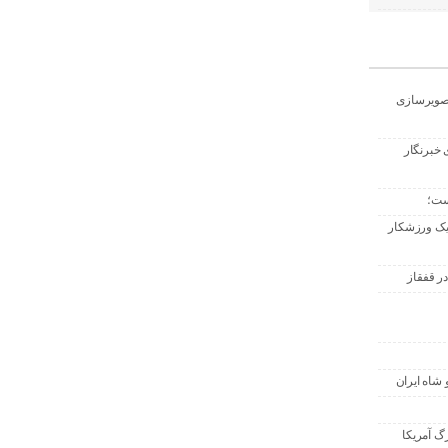
تصویرسازی
 خبرنگار
ست؛
 یک ورزشکار
ر قفقاز
 شاه ایران
گ آمریکا