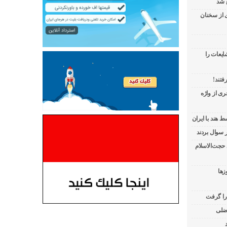
 شد
ی از سخنان
ایعات را
فتند!
ی از واژه
 هند با ایران
 حجت‌الاسلام
زها
 را گرفت