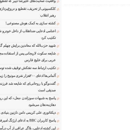
واقعیت صحبت‌های علیرضا دبیر که تقطیع
کلکسیونی از تحریف، تقطیع و دروغ‌پرداز
رهبر انقلاب
کشته سازی به کمک هوش مصنوعی!
اعدامی ادعایی ضدانقلاب از داخل خودرو ش
تکذیب کرد
شهید حزب‌الله که معاندین برایش چهلم گر
شایعه سکوت لاریجانی پس از استفاده مجر
عربی برای خلیج فارس
تکذیب ارتباط سه نفتکش توقیف شده توسط
آلمانی‌ها ادعای ۲۰۰هزار نفری مونیخ را زیر سوال بردند
گفت‌وگو با روحانی‌ای که شایعه شد فرزند
صدیقی است
پاسخ به شبهات سوزاندن «بعل» که این رو
دهان‌به‌دهان می‌شود
دیکتاتوری علی کریمی دامن نازنین بنیادی
پاسخ کاربران BBC به ادعای ارژنگ امیرفضلی
این کشته ادعایی، بلاگر عراقی از آب درآمد