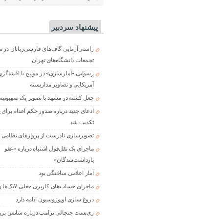
پیشنهاد سردبیر
راستی‌آزمایی گاف‌های فارسی‌زبانان در 
تجمعات دانشگاه‌های تهران
رسوایی «آمارسازی» در مونیخ با افشاگری
آمریکایی و تصاویر مداربسته
جعل کشته در مشهد با تصویر یک صهیونی
ادعای جدید درباره صدور حکم اعدام برای
تکذیب شد
تصویرسازی نادرست از پروازهای نظامی د
ماجرای یک نقل‌قول اشتباه درباره «عفو
بازداشت‌شدگان»
آمار اعلامی ساختگی بود
ماجرای حساب‌های کاربری جعلی لایک‌ها و
دروغ سازی اوپوزوسیون ادامه دارد
ری‌پست جنجالی ترامپ درباره شانس بزر