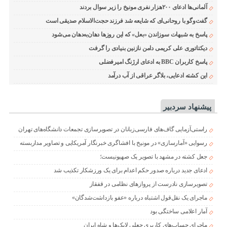
آلمانی‌ها ادعای ۲۰۰هزار نفری مونیخ را زیر سوال بردند
گفت‌وگو با روحانی‌ای که شایعه شد فرزند حجت‌الاسلام صدیقی است
پاسخ به شبهات سوزاندن «بعل» که این روزها دهان‌به‌دهان می‌شود
دیکتاتوری علی کریمی دامن نازنین بنیادی را گرفت
پاسخ کاربران BBC به ادعای ارژنگ امیرفضلی
این کشته ادعایی، بلاگر عراقی از آب درآمد
پیشنهاد سردبیر
راستی‌آزمایی گاف‌های فارسی‌زبانان در تصویرسازی تجمعات دانشگاه‌های تهران
رسوایی «آمارسازی» در مونیخ با افشاگری خبرنگار آمریکایی و تصاویر مداربسته
جعل کشته در مشهد با تصویر یک صهیونیست؛
ادعای جدید درباره صدور حکم اعدام برای یک ورزشکار تکذیب شد
تصویرسازی نادرست از پروازهای نظامی در قفقاز
ماجرای یک نقل‌قول اشتباه درباره «عفو بازداشت‌شدگان»
آمار اعلامی ساختگی بود
ماجرای حساب‌های کاربری جعلی لایک‌ها و شاه ایران