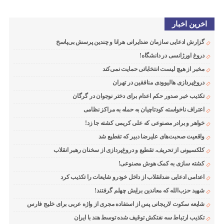
اخرین اخبار
گزارش ادعایی سازمان ضدایرانی هرانا و چندین پرسش بی‌پاسخ
دروغ اورژانسی در دانشگاه!
مخبر از هیچ لیست انتخاباتی حمایت نمی‌کند
دروغ‌پردازی هالیوودی منافقین در تهران
تکذیب خبر صدور حکم اعدام برای دختر نوجوان در گرگان
اعتراف ناخواسته کودتاچیان به حمله به مراکز نظامی
خواهر و برادر مصنوعی که علی کریمی کشته جا زد!
واقعیت صحبت‌های علیرضا دبیر که تقطیع شد
کلکسیونی از تحریف، تقطیع و دروغ‌پردازی از سخنان رهبر انقلاب
کشته سازی به کمک هوش مصنوعی!
اعدامی ادعایی ضدانقلاب از داخل خودرو شایعات را تکذیب کرد
شهید حزب‌الله که معاندین برایش چهلم گرفتند!
شایعه سکوت لاریجانی پس از استفاده مجری از واژه عربی برای خلیج فارس
تکذیب ارتباط سه نفتکش توقیف شده توسط هند با ایران