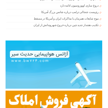
دروغ سازی اوپوزوسیون ادامه دارد
ری‌پست جنجالی ترامپ درباره شانس بزرگ آمریکا
موج شایعات همزمان با مذاکرات ایران و آمریکا در مسقط
تکذیب هشدار جدید چین درباره خروج شهروندانش از ایران