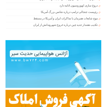
دروغ سازی اوپوزوسیون ادامه دارد
ری‌پست جنجالی ترامپ درباره شانس بزرگ آمریکا
موج شایعات همزمان با مذاکرات ایران و آمریکا در مسقط
تکذیب هشدار جدید چین درباره خروج شهروندانش از ایران