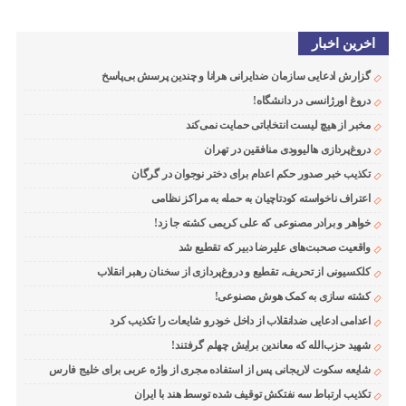
اخرین اخبار
گزارش ادعایی سازمان ضدایرانی هرانا و چندین پرسش بی‌پاسخ
دروغ اورژانسی در دانشگاه!
مخبر از هیچ لیست انتخاباتی حمایت نمی‌کند
دروغ‌پردازی هالیوودی منافقین در تهران
تکذیب خبر صدور حکم اعدام برای دختر نوجوان در گرگان
اعتراف ناخواسته کودتاچیان به حمله به مراکز نظامی
خواهر و برادر مصنوعی که علی کریمی کشته جا زد!
واقعیت صحبت‌های علیرضا دبیر که تقطیع شد
کلکسیونی از تحریف، تقطیع و دروغ‌پردازی از سخنان رهبر انقلاب
کشته سازی به کمک هوش مصنوعی!
اعدامی ادعایی ضدانقلاب از داخل خودرو شایعات را تکذیب کرد
شهید حزب‌الله که معاندین برایش چهلم گرفتند!
شایعه سکوت لاریجانی پس از استفاده مجری از واژه عربی برای خلیج فارس
تکذیب ارتباط سه نفتکش توقیف شده توسط هند با ایران