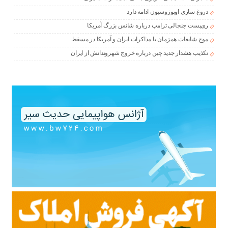
دروغ سازی اوپوزوسیون ادامه دارد
ری‌پست جنجالی ترامپ درباره شانس بزرگ آمریکا
موج شایعات همزمان با مذاکرات ایران و آمریکا در مسقط
تکذیب هشدار جدید چین درباره خروج شهروندانش از ایران