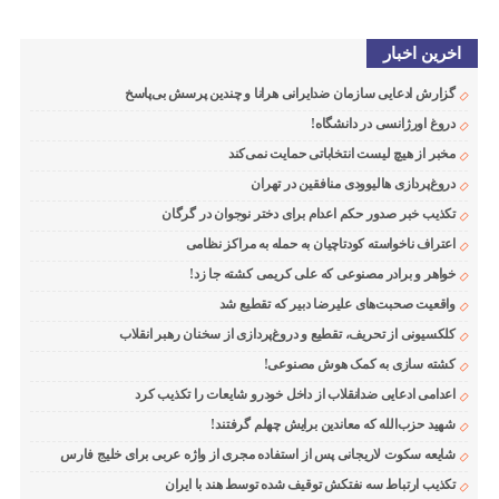
اخرین اخبار
گزارش ادعایی سازمان ضدایرانی هرانا و چندین پرسش بی‌پاسخ
دروغ اورژانسی در دانشگاه!
مخبر از هیچ لیست انتخاباتی حمایت نمی‌کند
دروغ‌پردازی هالیوودی منافقین در تهران
تکذیب خبر صدور حکم اعدام برای دختر نوجوان در گرگان
اعتراف ناخواسته کودتاچیان به حمله به مراکز نظامی
خواهر و برادر مصنوعی که علی کریمی کشته جا زد!
واقعیت صحبت‌های علیرضا دبیر که تقطیع شد
کلکسیونی از تحریف، تقطیع و دروغ‌پردازی از سخنان رهبر انقلاب
کشته سازی به کمک هوش مصنوعی!
اعدامی ادعایی ضدانقلاب از داخل خودرو شایعات را تکذیب کرد
شهید حزب‌الله که معاندین برایش چهلم گرفتند!
شایعه سکوت لاریجانی پس از استفاده مجری از واژه عربی برای خلیج فارس
تکذیب ارتباط سه نفتکش توقیف شده توسط هند با ایران