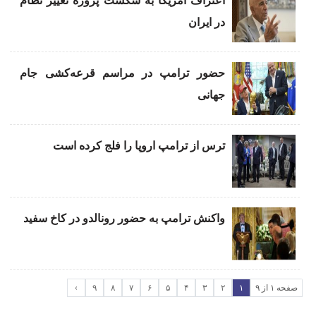
اعتراف آمریکا به شکست پروژه تغییر نظام
در ایران
حضور ترامپ در مراسم قرعه‌کشی جام
جهانی
ترس از ترامپ اروپا را فلج کرده است
واکنش ترامپ به حضور رونالدو در کاخ سفید
صفحه ۱ از ۹
۱
۲
۳
۴
۵
۶
۷
۸
۹
›