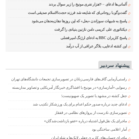
آلمانی‌ها ادعای ۲۰۰هزار نفری مونیخ را زیر سوال بردند
گفت‌وگو با روحانی‌ای که شایعه شد فرزند حجت‌الاسلام صدیقی است
پاسخ به شبهات سوزاندن «بعل» که این روزها دهان‌به‌دهان می‌شود
دیکتاتوری علی کریمی دامن نازنین بنیادی را گرفت
پاسخ کاربران BBC به ادعای ارژنگ امیرفضلی
این کشته ادعایی، بلاگر عراقی از آب درآمد
پیشنهاد سردبیر
راستی‌آزمایی گاف‌های فارسی‌زبانان در تصویرسازی تجمعات دانشگاه‌های تهران
رسوایی «آمارسازی» در مونیخ با افشاگری خبرنگار آمریکایی و تصاویر مداربسته
جعل کشته در مشهد با تصویر یک صهیونیست؛
ادعای جدید درباره صدور حکم اعدام برای یک ورزشکار تکذیب شد
تصویرسازی نادرست از پروازهای نظامی در قفقاز
ماجرای یک نقل‌قول اشتباه درباره «عفو بازداشت‌شدگان»
آمار اعلامی ساختگی بود
ماجرای حساب‌های کاربری جعلی لایک‌ها و شاه ایران