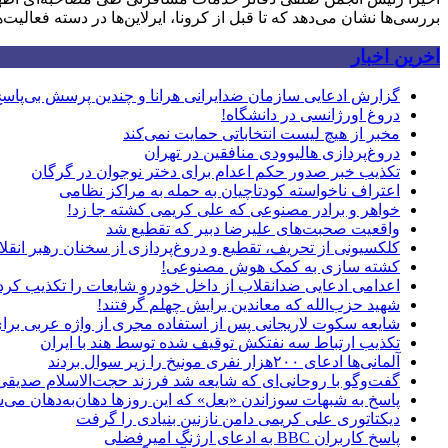
بررسی‌ها نشان می‌دهد که تا قبل از کرونا، ایرلاین‌ها در دسته فعالیت‌
اخرین اخبار
گزارش ادعایی سازمان ضدایرانی هرانا و چندین پرسش بی‌پاس
دروغ اورژانسی در دانشگاه!
مخبر از هیچ لیست انتخاباتی حمایت نمی‌کند
دروغ‌پردازی هالیوودی منافقین در تهران
تکذیب خبر صدور حکم اعدام برای دختر نوجوان در گرگان
اعتراف ناخواسته کودتاچیان به حمله به مراکز نظامی
خواهر و برادر مصنوعی که علی کریمی کشته جا زد!
واقعیت صحبت‌های علیرضا دبیر که تقطیع شد
کلکسیونی از تحریف، تقطیع و دروغ‌پردازی از سخنان رهبر انقل
کشته سازی به کمک هوش مصنوعی!
اعدامی ادعایی ضدانقلاب از داخل خودرو شایعات را تکذیب کرد
شهید حزب‌الله که معاندین برایش چهلم گرفتند!
شایعه سکوت لاریجانی پس از استفاده مجری از واژه عربی بر
تکذیب ارتباط سه نفتکش توقیف شده توسط هند با ایران
آلمانی‌ها ادعای ۲۰۰هزار نفری مونیخ را زیر سوال بردند
گفت‌وگو با روحانی‌ای که شایعه شد فرزند حجت‌الاسلام صدیق
پاسخ به شبهات سوزاندن «بعل» که این روزها دهان‌به‌دهان می‌
دیکتاتوری علی کریمی دامن نازنین بنیادی را گرفت
پاسخ کاربران BBC به ادعای ارژنگ امیرفضلی