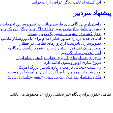
این کشته ادعایی، بلاگر عراقی از آب درآمد
پیشنهاد سردبیر
راستی‌آزمایی گاف‌های فارسی‌زبانان در تصویرسازی تجمعات دا
رسوایی «آمارسازی» در مونیخ با افشاگری خبرنگار آمریکایی و 
جعل کشته در مشهد با تصویر یک صهیونیست؛
ادعای جدید درباره صدور حکم اعدام برای یک ورزشکار تکذیب 
تصویرسازی نادرست از پروازهای نظامی در قفقاز
ماجرای یک نقل‌قول اشتباه درباره «عفو بازداشت‌شدگان»
آمار اعلامی ساختگی بود
ماجرای حساب‌های کاربری جعلی لایک‌ها و شاه ایران
دروغ سازی اوپوزوسیون ادامه دارد
ری‌پست جنجالی ترامپ درباره شانس بزرگ آمریکا
موج شایعات همزمان با مذاکرات ایران و آمریکا در مسقط
تکذیب هشدار جدید چین درباره خروج شهروندانش از ایران
تمامی حقوق برای پایگاه خبر تحلیلی رواج 24 محفوظ می باشد.