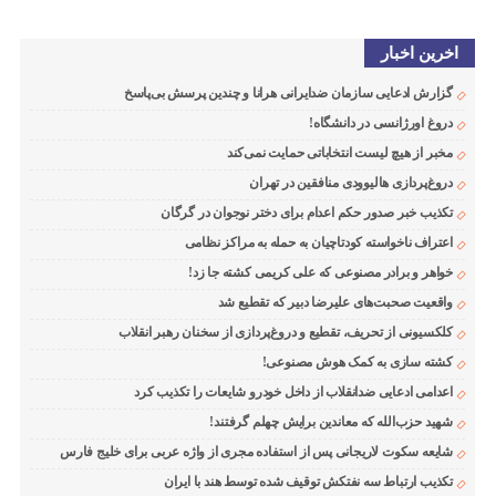
اخرین اخبار
گزارش ادعایی سازمان ضدایرانی هرانا و چندین پرسش بی‌پاسخ
دروغ اورژانسی در دانشگاه!
مخبر از هیچ لیست انتخاباتی حمایت نمی‌کند
دروغ‌پردازی هالیوودی منافقین در تهران
تکذیب خبر صدور حکم اعدام برای دختر نوجوان در گرگان
اعتراف ناخواسته کودتاچیان به حمله به مراکز نظامی
خواهر و برادر مصنوعی که علی کریمی کشته جا زد!
واقعیت صحبت‌های علیرضا دبیر که تقطیع شد
کلکسیونی از تحریف، تقطیع و دروغ‌پردازی از سخنان رهبر انقلاب
کشته سازی به کمک هوش مصنوعی!
اعدامی ادعایی ضدانقلاب از داخل خودرو شایعات را تکذیب کرد
شهید حزب‌الله که معاندین برایش چهلم گرفتند!
شایعه سکوت لاریجانی پس از استفاده مجری از واژه عربی برای خلیج فارس
تکذیب ارتباط سه نفتکش توقیف شده توسط هند با ایران