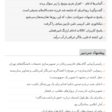
آلمانی‌ها ادعای ۲۰۰هزار نفری مونیخ را زیر سوال بردند
گفت‌وگو با روحانی‌ای که شایعه شد فرزند حجت‌الاسلام صدیقی است
پاسخ به شبهات سوزاندن «بعل» که این روزها دهان‌به‌دهان می‌شود
دیکتاتوری علی کریمی دامن نازنین بنیادی را گرفت
پاسخ کاربران BBC به ادعای ارژنگ امیرفضلی
این کشته ادعایی، بلاگر عراقی از آب درآمد
پیشنهاد سردبیر
راستی‌آزمایی گاف‌های فارسی‌زبانان در تصویرسازی تجمعات دانشگاه‌های تهران
رسوایی «آمارسازی» در مونیخ با افشاگری خبرنگار آمریکایی و تصاویر مداربسته
جعل کشته در مشهد با تصویر یک صهیونیست؛
ادعای جدید درباره صدور حکم اعدام برای یک ورزشکار تکذیب شد
تصویرسازی نادرست از پروازهای نظامی در قفقاز
ماجرای یک نقل‌قول اشتباه درباره «عفو بازداشت‌شدگان»
آمار اعلامی ساختگی بود
ماجرای حساب‌های کاربری جعلی لایک‌ها و شاه ایران