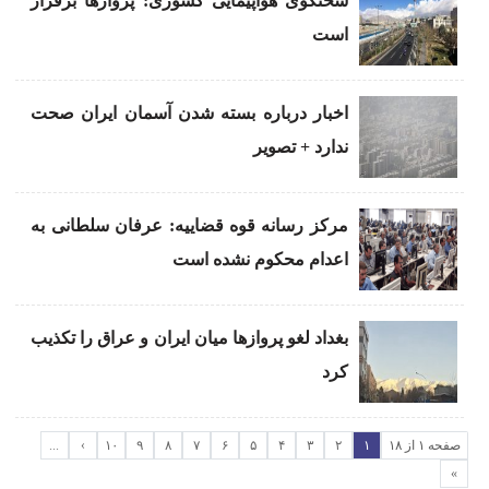
سخنگوی هواپیمایی کشوری: پروازها برقرار
است
اخبار درباره بسته شدن آسمان ایران صحت
ندارد + تصویر
مرکز رسانه قوه قضاییه: عرفان سلطانی به
اعدام محکوم نشده است
بغداد لغو پروازها میان ایران و عراق را تکذیب
کرد
صفحه ۱ از ۱۸
۱
۲
۳
۴
۵
۶
۷
۸
۹
۱۰
›
...
»