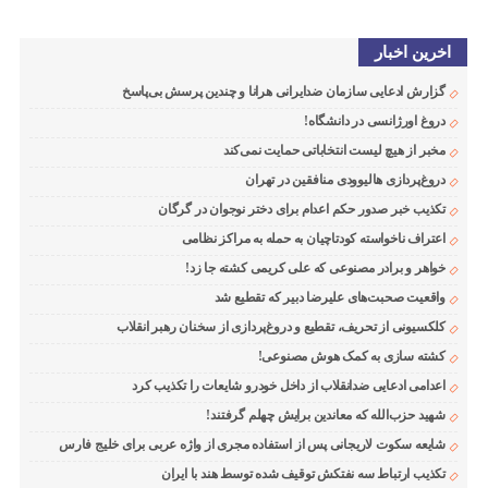
اخرین اخبار
گزارش ادعایی سازمان ضدایرانی هرانا و چندین پرسش بی‌پاسخ
دروغ اورژانسی در دانشگاه!
مخبر از هیچ لیست انتخاباتی حمایت نمی‌کند
دروغ‌پردازی هالیوودی منافقین در تهران
تکذیب خبر صدور حکم اعدام برای دختر نوجوان در گرگان
اعتراف ناخواسته کودتاچیان به حمله به مراکز نظامی
خواهر و برادر مصنوعی که علی کریمی کشته جا زد!
واقعیت صحبت‌های علیرضا دبیر که تقطیع شد
کلکسیونی از تحریف، تقطیع و دروغ‌پردازی از سخنان رهبر انقلاب
کشته سازی به کمک هوش مصنوعی!
اعدامی ادعایی ضدانقلاب از داخل خودرو شایعات را تکذیب کرد
شهید حزب‌الله که معاندین برایش چهلم گرفتند!
شایعه سکوت لاریجانی پس از استفاده مجری از واژه عربی برای خلیج فارس
تکذیب ارتباط سه نفتکش توقیف شده توسط هند با ایران