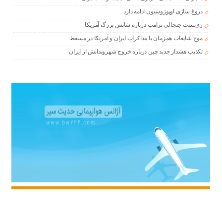
دروغ سازی اوپوزوسیون ادامه دارد
ری‌پست جنجالی ترامپ درباره شانس بزرگ آمریکا
موج شایعات همزمان با مذاکرات ایران و آمریکا در مسقط
تکذیب هشدار جدید چین درباره خروج شهروندانش از ایران