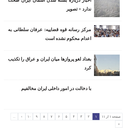
اخبار درباره بسته شدن آسمان ایران صحت
ندارد + تصویر
مرکز رسانه قوه قضاییه: عرفان سلطانی به
اعدام محکوم نشده است
بغداد لغو پروازها میان ایران و عراق را تکذیب
کرد
با دخالت در امور داخلی ایران مخالفیم
صفحه ۱ از ۱۱
۱
۲
۳
۴
۵
۶
۷
۸
۹
۱۰
›
...
»