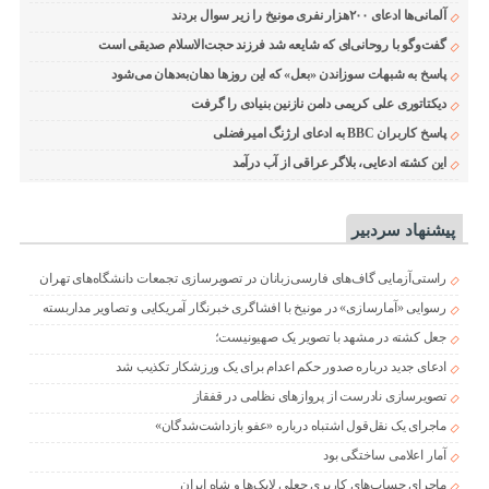
آلمانی‌ها ادعای ۲۰۰هزار نفری مونیخ را زیر سوال بردند
گفت‌وگو با روحانی‌ای که شایعه شد فرزند حجت‌الاسلام صدیقی است
پاسخ به شبهات سوزاندن «بعل» که این روزها دهان‌به‌دهان می‌شود
دیکتاتوری علی کریمی دامن نازنین بنیادی را گرفت
پاسخ کاربران BBC به ادعای ارژنگ امیرفضلی
این کشته ادعایی، بلاگر عراقی از آب درآمد
پیشنهاد سردبیر
راستی‌آزمایی گاف‌های فارسی‌زبانان در تصویرسازی تجمعات دانشگاه‌های تهران
رسوایی «آمارسازی» در مونیخ با افشاگری خبرنگار آمریکایی و تصاویر مداربسته
جعل کشته در مشهد با تصویر یک صهیونیست؛
ادعای جدید درباره صدور حکم اعدام برای یک ورزشکار تکذیب شد
تصویرسازی نادرست از پروازهای نظامی در قفقاز
ماجرای یک نقل‌قول اشتباه درباره «عفو بازداشت‌شدگان»
آمار اعلامی ساختگی بود
ماجرای حساب‌های کاربری جعلی لایک‌ها و شاه ایران