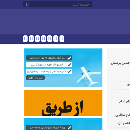
و چندین پرسش
ند
جوان در
راکز نظامی
ه جا زد!