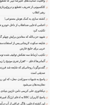
واقعیت صحبت‌های علیرضا دبیر که تقطیع
کلکسیونی از تحریف، تقطیع و دروغ‌پرداز
رهبر انقلاب
کشته سازی به کمک هوش مصنوعی!
اعدامی ادعایی ضدانقلاب از داخل خودرو ش
تکذیب کرد
شهید حزب‌الله که معاندین برایش چهلم گر
شایعه سکوت لاریجانی پس از استفاده مجر
عربی برای خلیج فارس
تکذیب ارتباط سه نفتکش توقیف شده توسط
آلمانی‌ها ادعای ۲۰۰هزار نفری مونیخ را زیر سوال بردند
گفت‌وگو با روحانی‌ای که شایعه شد فرزند
صدیقی است
پاسخ به شبهات سوزاندن «بعل» که این رو
دهان‌به‌دهان می‌شود
دیکتاتوری علی کریمی دامن نازنین بنیادی
پاسخ کاربران BBC به ادعای ارژنگ امیرفضلی
این کشته ادعایی، بلاگر عراقی از آب درآمد