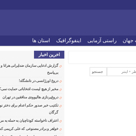
 جهان
راستی آزمایی
اینفوگرافیک
استان ها
اخرین اخبار
گزارش ادعایی سازمان ضدایرانی هرانا 
بی‌پاسخ
دروغ اورژانسی در دانشگاه!
مخبر از هیچ لیست انتخاباتی حمایت نمی‌ک
دروغ‌پردازی هالیوودی منافقین در تهران
تکذیب خبر صدور حکم اعدام برای دختر نو
گرگان
اعتراف ناخواسته کودتاچیان به حمله به م
خواهر و برادر مصنوعی که علی کریمی کشت