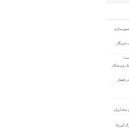
تصویرسازی
 خبرنگار
ست؛
 یک ورزشکار
ر قفقاز
 شاه ایران
گ آمریکا