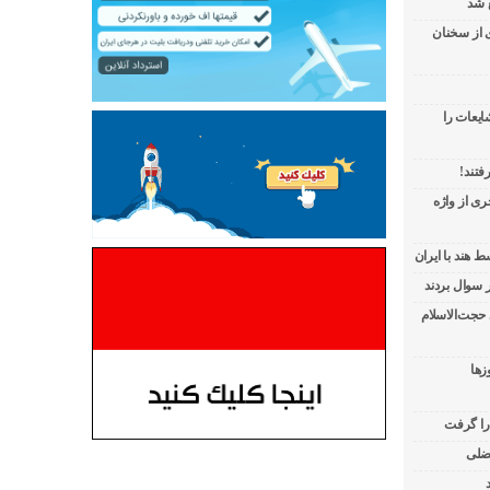
 شد
ی از سخنان
ایعات را
فتند!
ی از واژه
 هند با ایران
 حجت‌الاسلام
زها
 را گرفت