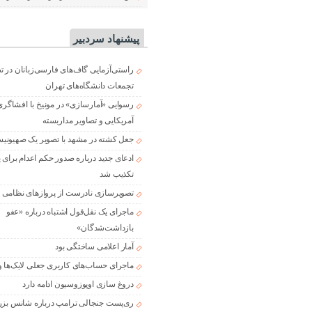
پیشنهاد سردبیر
راستی‌آزمایی گاف‌های فارسی‌زبانان در 
تجمعات دانشگاه‌های تهران
رسوایی «آمارسازی» در مونیخ با افشاگری
آمریکایی و تصاویر مداربسته
جعل کشته در مشهد با تصویر یک صهیونی
ادعای جدید درباره صدور حکم اعدام برای
تکذیب شد
تصویرسازی نادرست از پروازهای نظامی د
ماجرای یک نقل‌قول اشتباه درباره «عفو
بازداشت‌شدگان»
آمار اعلامی ساختگی بود
ماجرای حساب‌های کاربری جعلی لایک‌ها و
دروغ سازی اوپوزوسیون ادامه دارد
ری‌پست جنجالی ترامپ درباره شانس بزر