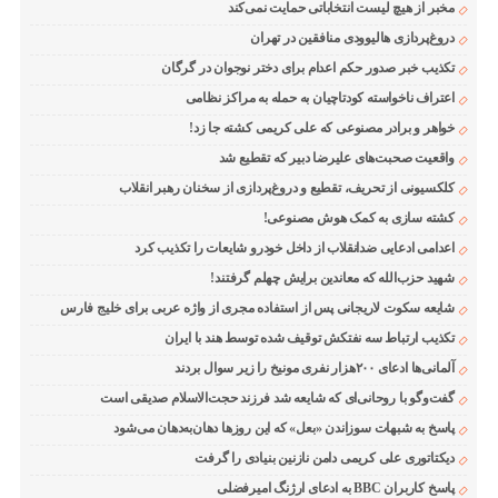
مخبر از هیچ لیست انتخاباتی حمایت نمی‌کند
دروغ‌پردازی هالیوودی منافقین در تهران
تکذیب خبر صدور حکم اعدام برای دختر نوجوان در گرگان
اعتراف ناخواسته کودتاچیان به حمله به مراکز نظامی
خواهر و برادر مصنوعی که علی کریمی کشته جا زد!
واقعیت صحبت‌های علیرضا دبیر که تقطیع شد
کلکسیونی از تحریف، تقطیع و دروغ‌پردازی از سخنان رهبر انقلاب
کشته سازی به کمک هوش مصنوعی!
اعدامی ادعایی ضدانقلاب از داخل خودرو شایعات را تکذیب کرد
شهید حزب‌الله که معاندین برایش چهلم گرفتند!
شایعه سکوت لاریجانی پس از استفاده مجری از واژه عربی برای خلیج فارس
تکذیب ارتباط سه نفتکش توقیف شده توسط هند با ایران
آلمانی‌ها ادعای ۲۰۰هزار نفری مونیخ را زیر سوال بردند
گفت‌وگو با روحانی‌ای که شایعه شد فرزند حجت‌الاسلام صدیقی است
پاسخ به شبهات سوزاندن «بعل» که این روزها دهان‌به‌دهان می‌شود
دیکتاتوری علی کریمی دامن نازنین بنیادی را گرفت
پاسخ کاربران BBC به ادعای ارژنگ امیرفضلی