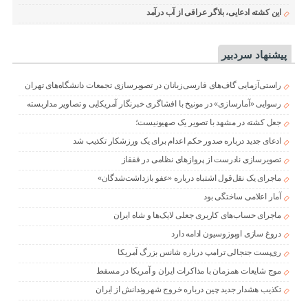
این کشته ادعایی، بلاگر عراقی از آب درآمد
پیشنهاد سردبیر
راستی‌آزمایی گاف‌های فارسی‌زبانان در تصویرسازی تجمعات دانشگاه‌های تهران
رسوایی «آمارسازی» در مونیخ با افشاگری خبرنگار آمریکایی و تصاویر مداربسته
جعل کشته در مشهد با تصویر یک صهیونیست؛
ادعای جدید درباره صدور حکم اعدام برای یک ورزشکار تکذیب شد
تصویرسازی نادرست از پروازهای نظامی در قفقاز
ماجرای یک نقل‌قول اشتباه درباره «عفو بازداشت‌شدگان»
آمار اعلامی ساختگی بود
ماجرای حساب‌های کاربری جعلی لایک‌ها و شاه ایران
دروغ سازی اوپوزوسیون ادامه دارد
ری‌پست جنجالی ترامپ درباره شانس بزرگ آمریکا
موج شایعات همزمان با مذاکرات ایران و آمریکا در مسقط
تکذیب هشدار جدید چین درباره خروج شهروندانش از ایران