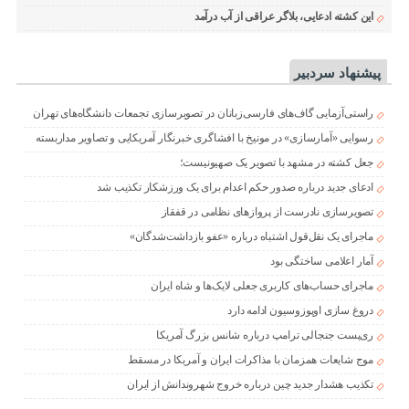
این کشته ادعایی، بلاگر عراقی از آب درآمد
پیشنهاد سردبیر
راستی‌آزمایی گاف‌های فارسی‌زبانان در تصویرسازی تجمعات دانشگاه‌های تهران
رسوایی «آمارسازی» در مونیخ با افشاگری خبرنگار آمریکایی و تصاویر مداربسته
جعل کشته در مشهد با تصویر یک صهیونیست؛
ادعای جدید درباره صدور حکم اعدام برای یک ورزشکار تکذیب شد
تصویرسازی نادرست از پروازهای نظامی در قفقاز
ماجرای یک نقل‌قول اشتباه درباره «عفو بازداشت‌شدگان»
آمار اعلامی ساختگی بود
ماجرای حساب‌های کاربری جعلی لایک‌ها و شاه ایران
دروغ سازی اوپوزوسیون ادامه دارد
ری‌پست جنجالی ترامپ درباره شانس بزرگ آمریکا
موج شایعات همزمان با مذاکرات ایران و آمریکا در مسقط
تکذیب هشدار جدید چین درباره خروج شهروندانش از ایران