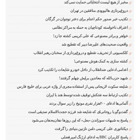
مخبر از هیچ لیست انتخاباتی حمایت نمی‌کند
دروغ‌پردازی هالیوودی منافقین در تهران
تکذیب خبر صدور حکم اعدام برای دختر نوجوان در گرگان
اعتراف ناخواسته کودتاچیان به حمله به مراکز نظامی
خواهر و برادر مصنوعی که علی کریمی کشته جا زد!
واقعیت صحبت‌های علیرضا دبیر که تقطیع شد
کلکسیونی از تحریف، تقطیع و دروغ‌پردازی از سخنان رهبر انقلاب
کشته سازی به کمک هوش مصنوعی!
اعدامی ادعایی ضدانقلاب از داخل خودرو شایعات را تکذیب کرد
شهید حزب‌الله که معاندین برایش چهلم گرفتند!
شایعه سکوت لاریجانی پس از استفاده مجری از واژه عربی برای خلیج فارس
تکذیب ارتباط سه نفتکش توقیف شده توسط هند با ایران
آلمانی‌ها ادعای ۲۰۰هزار نفری مونیخ را زیر سوال بردند
گفت‌وگو با روحانی‌ای که شایعه شد فرزند حجت‌الاسلام صدیقی است
پاسخ به شبهات سوزاندن «بعل» که این روزها دهان‌به‌دهان می‌شود
دیکتاتوری علی کریمی دامن نازنین بنیادی را گرفت
پاسخ کاربران BBC به ادعای ارژنگ امیرفضلی