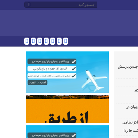
و چندین پرسش
ند
جوان در
راکز نظامی
ه جا زد!