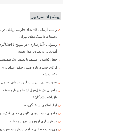
پیشنهاد سردبیر
راستی‌آزمایی گاف‌های فارسی‌زبانان در 
تجمعات دانشگاه‌های تهران
رسوایی «آمارسازی» در مونیخ با افشاگری
آمریکایی و تصاویر مداربسته
جعل کشته در مشهد با تصویر یک صهیونی
ادعای جدید درباره صدور حکم اعدام برای
تکذیب شد
تصویرسازی نادرست از پروازهای نظامی د
ماجرای یک نقل‌قول اشتباه درباره «عفو
بازداشت‌شدگان»
آمار اعلامی ساختگی بود
ماجرای حساب‌های کاربری جعلی لایک‌ها و
دروغ سازی اوپوزوسیون ادامه دارد
ری‌پست جنجالی ترامپ درباره شانس بزر