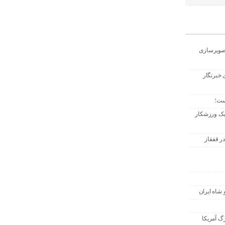
تصویرسازی
 خبرنگار
ست؛
 یک ورزشکار
ر قفقاز
 شاه ایران
گ آمریکا