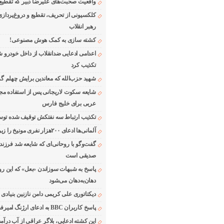
واقعیت صحبت‌های علیرضا دبیر که تقطیع
کلکسیونی از تحریف، تقطیع و دروغ‌پرداز
رهبر انقلاب
کشته سازی به کمک هوش مصنوعی!
اعدامی ادعایی ضدانقلاب از داخل خودرو ش
تکذیب کرد
شهید حزب‌الله که معاندین برایش چهلم گر
شایعه سکوت لاریجانی پس از استفاده مجر
عربی برای خلیج فارس
تکذیب ارتباط سه نفتکش توقیف شده توسط
آلمانی‌ها ادعای ۲۰۰هزار نفری مونیخ را زیر سوال بردند
گفت‌وگو با روحانی‌ای که شایعه شد فرزند
صدیقی است
پاسخ به شبهات سوزاندن «بعل» که این رو
دهان‌به‌دهان می‌شود
دیکتاتوری علی کریمی دامن نازنین بنیادی
پاسخ کاربران BBC به ادعای ارژنگ امیرفضلی
این کشته ادعایی، بلاگر عراقی از آب درآمد