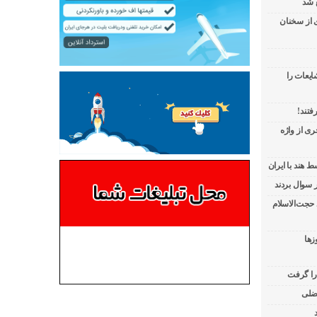
 شد
ی از سخنان
ایعات را
فتند!
ی از واژه
 هند با ایران
 حجت‌الاسلام
زها
 را گرفت