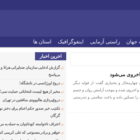
 جهان
راستی آزمایی
اینفوگرافیک
استان ها
اخرین اخبار
گزارش ادعایی سازمان ضدایرانی هرانا 
 اخروی می‌شود
بی‌پاسخ
هارمحال و بختیاری گفت: از فواید دیگر
دروغ اورژانسی در دانشگاه!
وی و اخروی شده و موجب آرامش روان و جسم
مخبر از هیچ لیست انتخاباتی حمایت نمی‌ک
 را تسکین داده و باعث سلامتی و تندرستی
دروغ‌پردازی هالیوودی منافقین در تهران
تکذیب خبر صدور حکم اعدام برای دختر نو
گرگان
اعتراف ناخواسته کودتاچیان به حمله به م
خواهر و برادر مصنوعی که علی کریمی کشت