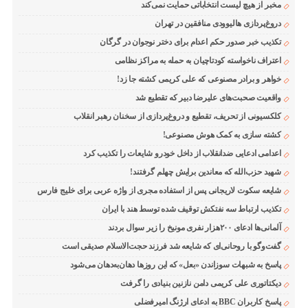
مخبر از هیچ لیست انتخاباتی حمایت نمی‌کند
دروغ‌پردازی هالیوودی منافقین در تهران
تکذیب خبر صدور حکم اعدام برای دختر نوجوان در گرگان
اعتراف ناخواسته کودتاچیان به حمله به مراکز نظامی
خواهر و برادر مصنوعی که علی کریمی کشته جا زد!
واقعیت صحبت‌های علیرضا دبیر که تقطیع شد
کلکسیونی از تحریف، تقطیع و دروغ‌پردازی از سخنان رهبر انقلاب
کشته سازی به کمک هوش مصنوعی!
اعدامی ادعایی ضدانقلاب از داخل خودرو شایعات را تکذیب کرد
شهید حزب‌الله که معاندین برایش چهلم گرفتند!
شایعه سکوت لاریجانی پس از استفاده مجری از واژه عربی برای خلیج فارس
تکذیب ارتباط سه نفتکش توقیف شده توسط هند با ایران
آلمانی‌ها ادعای ۲۰۰هزار نفری مونیخ را زیر سوال بردند
گفت‌وگو با روحانی‌ای که شایعه شد فرزند حجت‌الاسلام صدیقی است
پاسخ به شبهات سوزاندن «بعل» که این روزها دهان‌به‌دهان می‌شود
دیکتاتوری علی کریمی دامن نازنین بنیادی را گرفت
پاسخ کاربران BBC به ادعای ارژنگ امیرفضلی