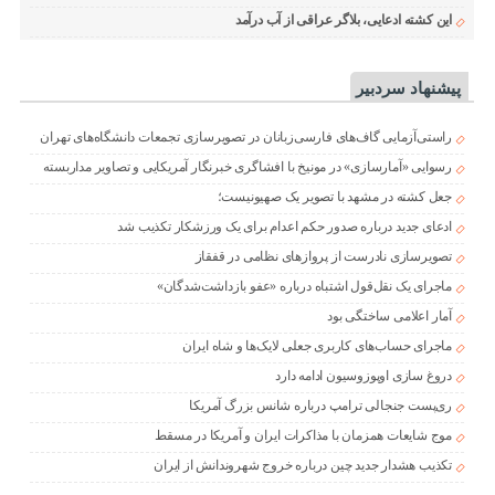
این کشته ادعایی، بلاگر عراقی از آب درآمد
پیشنهاد سردبیر
راستی‌آزمایی گاف‌های فارسی‌زبانان در تصویرسازی تجمعات دانشگاه‌های تهران
رسوایی «آمارسازی» در مونیخ با افشاگری خبرنگار آمریکایی و تصاویر مداربسته
جعل کشته در مشهد با تصویر یک صهیونیست؛
ادعای جدید درباره صدور حکم اعدام برای یک ورزشکار تکذیب شد
تصویرسازی نادرست از پروازهای نظامی در قفقاز
ماجرای یک نقل‌قول اشتباه درباره «عفو بازداشت‌شدگان»
آمار اعلامی ساختگی بود
ماجرای حساب‌های کاربری جعلی لایک‌ها و شاه ایران
دروغ سازی اوپوزوسیون ادامه دارد
ری‌پست جنجالی ترامپ درباره شانس بزرگ آمریکا
موج شایعات همزمان با مذاکرات ایران و آمریکا در مسقط
تکذیب هشدار جدید چین درباره خروج شهروندانش از ایران