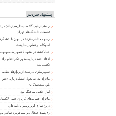
پیشنهاد سردبیر
راستی‌آزمایی گاف‌های فارسی‌زبانان در 
تجمعات دانشگاه‌های تهران
رسوایی «آمارسازی» در مونیخ با افشاگری
آمریکایی و تصاویر مداربسته
جعل کشته در مشهد با تصویر یک صهیونی
ادعای جدید درباره صدور حکم اعدام برای
تکذیب شد
تصویرسازی نادرست از پروازهای نظامی د
ماجرای یک نقل‌قول اشتباه درباره «عفو
بازداشت‌شدگان»
آمار اعلامی ساختگی بود
ماجرای حساب‌های کاربری جعلی لایک‌ها و
دروغ سازی اوپوزوسیون ادامه دارد
ری‌پست جنجالی ترامپ درباره شانس بزر