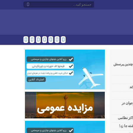
و چندین پرسش
ند
جوان در
راکز نظامی
ه جا زد!