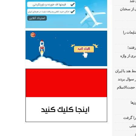
 شد
ی از سخنان
ایعات را
فتند!
ی از واژه
 هند با ایران
 حجت‌الاسلام
زها
 را گرفت