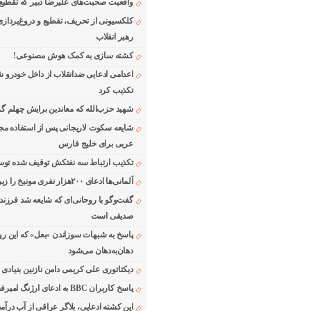
واقعیت صحبت‌های علیرضا دبیر که تقطیع
کلکسیونی از تحریف، تقطیع و دروغ‌پرداز
رهبر انقلاب
کشته سازی به کمک هوش مصنوعی!
اعدامی ادعایی ضدانقلاب از داخل خودرو ش
تکذیب کرد
شهید حزب‌الله که معاندین برایش چهلم گر
شایعه سکوت لاریجانی پس از استفاده مجر
عربی برای خلیج فارس
تکذیب ارتباط سه نفتکش توقیف شده توسط
آلمانی‌ها ادعای ۲۰۰هزار نفری مونیخ را زیر سوال بردند
گفت‌وگو با روحانی‌ای که شایعه شد فرزند
صدیقی است
پاسخ به شبهات سوزاندن «بعل» که این رو
دهان‌به‌دهان می‌شود
دیکتاتوری علی کریمی دامن نازنین بنیادی
پاسخ کاربران BBC به ادعای ارژنگ امیرفضلی
این کشته ادعایی، بلاگر عراقی از آب درآمد