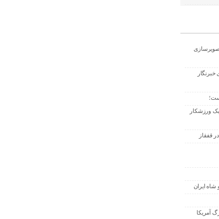
تصویرسازی
 خبرنگار
ست؛
 یک ورزشکار
ر قفقاز
 شاه ایران
گ آمریکا