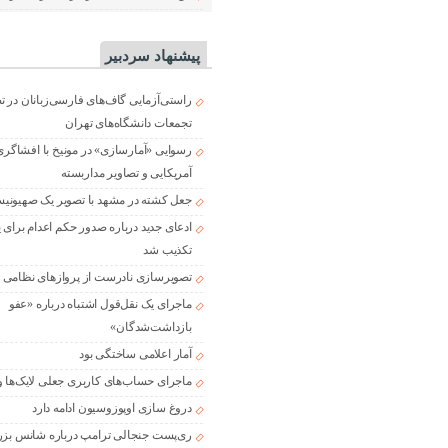
پیشنهاد سردبیر
راستی‌آزمایی گاف‌های فارسی‌زبانان در 
تجمعات دانشگاه‌های تهران
رسوایی «آمارسازی» در مونیخ با افشاگری
آمریکایی و تصاویر مداربسته
جعل کشته در مشهد با تصویر یک صهیونی
ادعای جدید درباره صدور حکم اعدام برای
تکذیب شد
تصویرسازی نادرست از پروازهای نظامی د
ماجرای یک نقل‌قول اشتباه درباره «عفو
بازداشت‌شدگان»
آمار اعلامی ساختگی بود
ماجرای حساب‌های کاربری جعلی لایک‌ها و
دروغ سازی اوپوزوسیون ادامه دارد
ری‌پست جنجالی ترامپ درباره شانس بزر