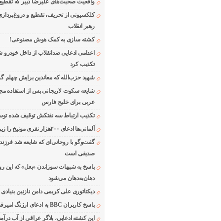
واقعیت صحبت‌های علیرضا دبیر که تقطیع
کلکسیونی از تحریف، تقطیع و دروغ‌پرداز
رهبر انقلاب
کشته سازی به کمک هوش مصنوعی!
اعدامی ادعایی ضدانقلاب از داخل خودرو ش
تکذیب کرد
شهید حزب‌الله که معاندین برایش چهلم گر
شایعه سکوت لاریجانی پس از استفاده مجر
عربی برای خلیج فارس
تکذیب ارتباط سه نفتکش توقیف شده توسط
آلمانی‌ها ادعای ۲۰۰هزار نفری مونیخ را زیر سوال بردند
گفت‌وگو با روحانی‌ای که شایعه شد فرزند
صدیقی است
پاسخ به شبهات سوزاندن «بعل» که این رو
دهان‌به‌دهان می‌شود
دیکتاتوری علی کریمی دامن نازنین بنیادی
پاسخ کاربران BBC به ادعای ارژنگ امیرفضلی
این کشته ادعایی، بلاگر عراقی از آب درآمد