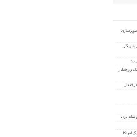
تصویرسازی
 خبرنگار
ست؛
 یک ورزشکار
ر قفقاز
 شاه ایران
گ آمریکا