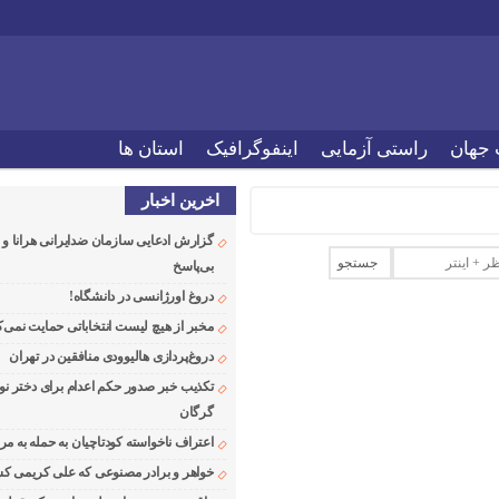
 جهان
راستی آزمایی
اینفوگرافیک
استان ها
اخرین اخبار
گزارش ادعایی سازمان ضدایرانی هرانا 
بی‌پاسخ
دروغ اورژانسی در دانشگاه!
مخبر از هیچ لیست انتخاباتی حمایت نمی‌ک
دروغ‌پردازی هالیوودی منافقین در تهران
تکذیب خبر صدور حکم اعدام برای دختر نو
گرگان
اعتراف ناخواسته کودتاچیان به حمله به م
خواهر و برادر مصنوعی که علی کریمی کشت