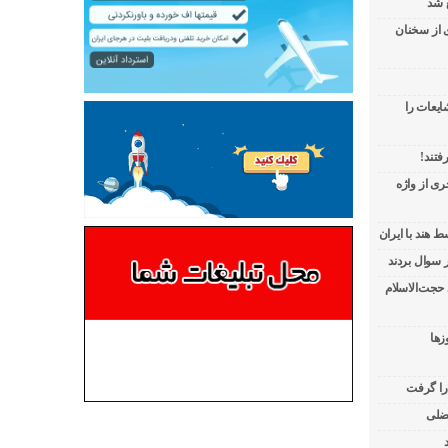
 شد
ی از سخنان
ایعات را
فتند!
ی از واژه
 هند با ایران
 حجت‌الاسلام
زها
 را گرفت