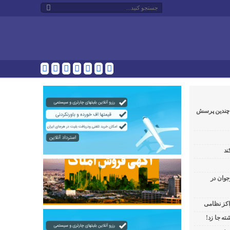
و چندین پرسش
ند
جوان در
راکز نظامی
ه جا زد!