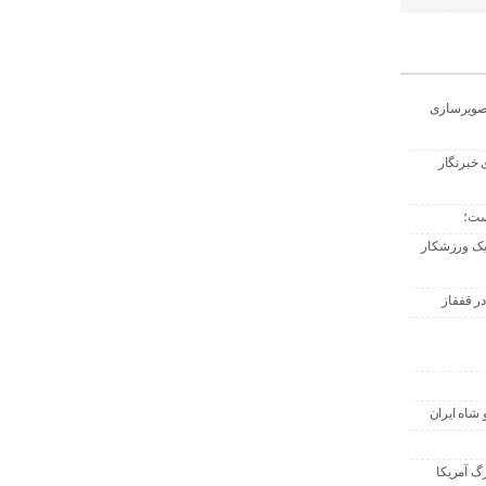
تصویرسازی
 خبرنگار
ست؛
 یک ورزشکار
ر قفقاز
 شاه ایران
گ آمریکا