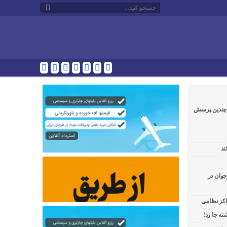
و چندین پرسش
ند
جوان در
راکز نظامی
ه جا زد!