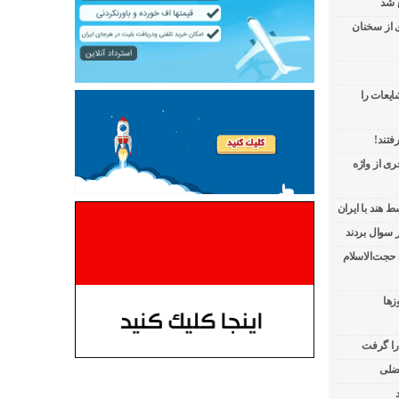
 شد
ی از سخنان
ایعات را
فتند!
ی از واژه
 هند با ایران
 حجت‌الاسلام
زها
 را گرفت