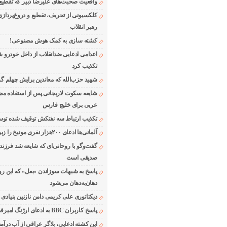
واقعیت صحبت‌های علیرضا دبیر که تقطیع
کلکسیونی از تحریف، تقطیع و دروغ‌پرداز
رهبر انقلاب
کشته سازی به کمک هوش مصنوعی!
اعدامی ادعایی ضدانقلاب از داخل خودرو ش
تکذیب کرد
شهید حزب‌الله که معاندین برایش چهلم گر
شایعه سکوت لاریجانی پس از استفاده مجر
عربی برای خلیج فارس
تکذیب ارتباط سه نفتکش توقیف شده توسط
آلمانی‌ها ادعای ۲۰۰هزار نفری مونیخ را زیر سوال بردند
گفت‌وگو با روحانی‌ای که شایعه شد فرزند
صدیقی است
پاسخ به شبهات سوزاندن «بعل» که این رو
دهان‌به‌دهان می‌شود
دیکتاتوری علی کریمی دامن نازنین بنیادی
پاسخ کاربران BBC به ادعای ارژنگ امیرفضلی
این کشته ادعایی، بلاگر عراقی از آب درآمد