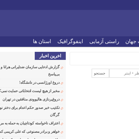
 جهان
راستی آزمایی
اینفوگرافیک
استان ها
اخرین اخبار
گزارش ادعایی سازمان ضدایرانی هرانا 
بی‌پاسخ
دروغ اورژانسی در دانشگاه!
مخبر از هیچ لیست انتخاباتی حمایت نمی‌ک
دروغ‌پردازی هالیوودی منافقین در تهران
تکذیب خبر صدور حکم اعدام برای دختر نو
گرگان
اعتراف ناخواسته کودتاچیان به حمله به م
خواهر و برادر مصنوعی که علی کریمی کشت