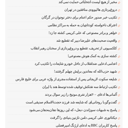
مخبر از هیچ لیست انتخاباتی حمایت نمی‌کند
دروغ‌پردازی هالیوودی منافقین در تهران
تکذیب خبر صدور حکم اعدام برای دختر نوجوان در گرگان
اعتراف ناخواسته کودتاچیان به حمله به مراکز نظامی
خواهر و برادر مصنوعی که علی کریمی کشته جا زد!
واقعیت صحبت‌های علیرضا دبیر که تقطیع شد
کلکسیونی از تحریف، تقطیع و دروغ‌پردازی از سخنان رهبر انقلاب
کشته سازی به کمک هوش مصنوعی!
اعدامی ادعایی ضدانقلاب از داخل خودرو شایعات را تکذیب کرد
شهید حزب‌الله که معاندین برایش چهلم گرفتند!
شایعه سکوت لاریجانی پس از استفاده مجری از واژه عربی برای خلیج فارس
تکذیب ارتباط سه نفتکش توقیف شده توسط هند با ایران
آلمانی‌ها ادعای ۲۰۰هزار نفری مونیخ را زیر سوال بردند
گفت‌وگو با روحانی‌ای که شایعه شد فرزند حجت‌الاسلام صدیقی است
پاسخ به شبهات سوزاندن «بعل» که این روزها دهان‌به‌دهان می‌شود
دیکتاتوری علی کریمی دامن نازنین بنیادی را گرفت
پاسخ کاربران BBC به ادعای ارژنگ امیرفضلی