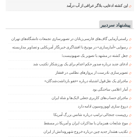
این کشته ادعایی، بلاگر عراقی از آب درآمد
پیشنهاد سردبیر
راستی‌آزمایی گاف‌های فارسی‌زبانان در تصویرسازی تجمعات دانشگاه‌های تهران
رسوایی «آمارسازی» در مونیخ با افشاگری خبرنگار آمریکایی و تصاویر مداربسته
جعل کشته در مشهد با تصویر یک صهیونیست؛
ادعای جدید درباره صدور حکم اعدام برای یک ورزشکار تکذیب شد
تصویرسازی نادرست از پروازهای نظامی در قفقاز
ماجرای یک نقل‌قول اشتباه درباره «عفو بازداشت‌شدگان»
آمار اعلامی ساختگی بود
ماجرای حساب‌های کاربری جعلی لایک‌ها و شاه ایران
دروغ سازی اوپوزوسیون ادامه دارد
ری‌پست جنجالی ترامپ درباره شانس بزرگ آمریکا
موج شایعات همزمان با مذاکرات ایران و آمریکا در مسقط
تکذیب هشدار جدید چین درباره خروج شهروندانش از ایران